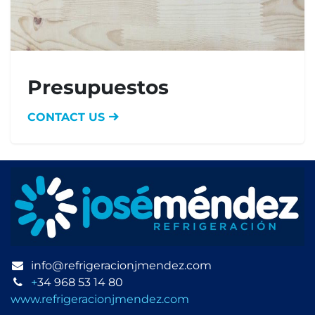
Presupuestos
CONTACT US
info@refrigeracionjmendez.com
+
34 968 53 14 80
www.refrigeracionjmendez.com