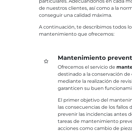
particulares. Adecuándonos en cada m
de nuestros clientes, así como a la norma
conseguir una calidad máxima.
A continuación, te describimos todos lo
mantenimiento que ofrecemos:
Inte
Mantenimiento prevent
Ofrecemos el servicio de
mante
Sobre
destinado a la conservación de 
mediante la realización de revi
Solic
garanticen su buen funcionamien
info@refrigeracionjmendez.com
Cont
+
34 968 53 14 80
El primer objetivo del mantenim
las consecuencias de los fallos 
prevenir las incidencias antes d
tareas de mantenimiento preve
acciones como cambio de pieza