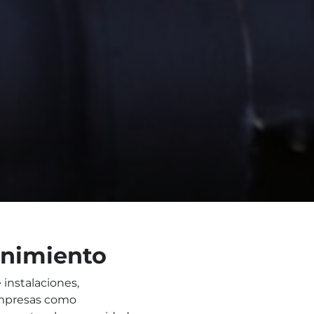
enimiento
instalaciones,
 empresas como