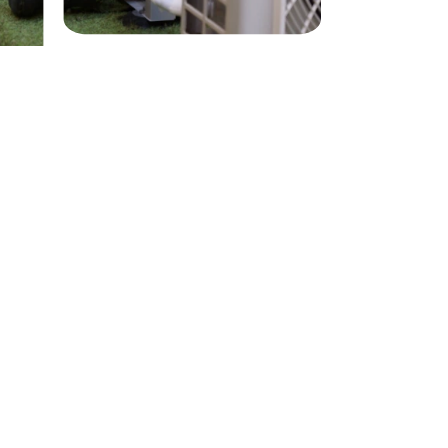
l mejor
Comercio electrónico de código abierto