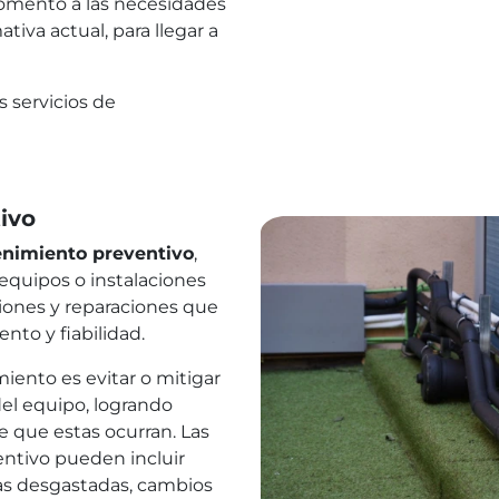
omento a las necesidades
tiva actual, para llegar a
s servicios de
rés
Legal
ivo
nimiento preventivo
,
 nosotros
Aviso legal
equipos o instalaciones
siones y reparaciones que
ita presupuesto
Política de privacidad
to y fiabilidad.
áctenos
iento es evitar o mitigar
Política de cookies
del equipo, logrando
e que estas ocurran. Las
ntivo pueden incluir
s desgastadas, cambios