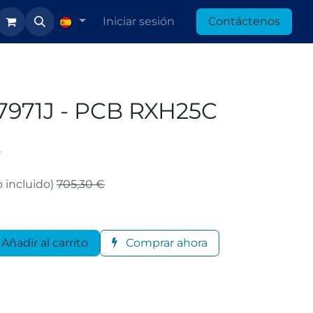
Iniciar sesión
Contáctenos
7971J - PCB RXH25C
*
 incluido)
705,30
€
Añadir al carrito
Comprar ahora