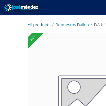
Ir al contenido
Inicio
Servicios
All products
Repuestos Daikin
DAIKI
25%