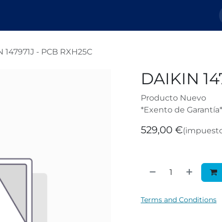
Nosotros
Tienda
Tickets
Blog
N 147971J - PCB RXH25C
DAIKIN 14
Producto Nuevo
*Exento de Garantía
529,00
€
(impuesto
Terms and Conditions