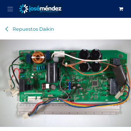
Ir al contenido
Repuestos Daikin