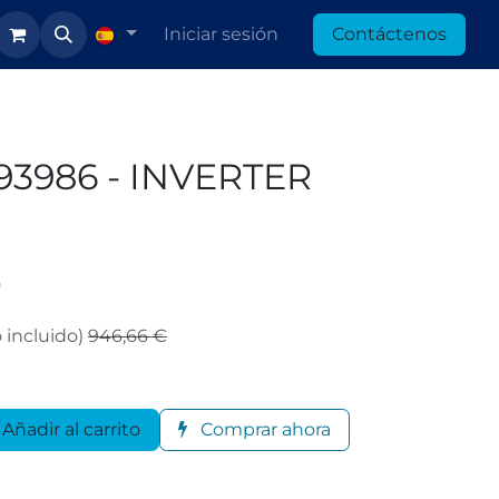
Iniciar sesión
Contáctenos
93986 - INVERTER
*
 incluido)
946,66
€
Añadir al carrito
Comprar ahora