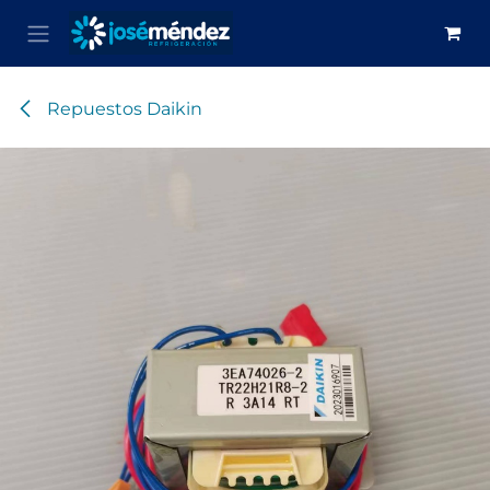
Ir al contenido
Repuestos Daikin