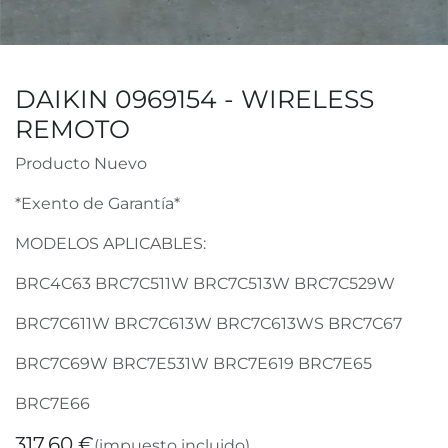
DAIKIN 0969154 - WIRELESS
REMOTO
Producto Nuevo
*Exento de Garantía*
MODELOS APLICABLES:
BRC4C63 BRC7C511W BRC7C513W BRC7C529W
BRC7C611W BRC7C613W BRC7C613WS BRC7C67
BRC7C69W BRC7E531W BRC7E619 BRC7E65
BRC7E66
317,60
€
(impuesto incluido)