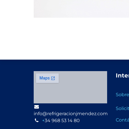
Inte
Sobre
Solic
info@refrigeracionjmendez.com
Cont
+
34 968 53 14 80