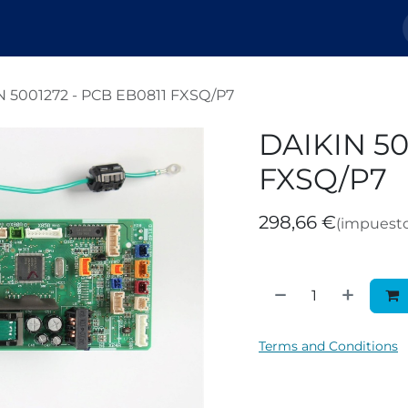
Nosotros
Tienda
Tickets
Blog
N 5001272 - PCB EB0811 FXSQ/P7
DAIKIN 50
FXSQ/P7
298,66
€
(impuesto
Terms and Conditions