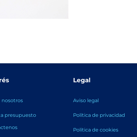
rés
Legal
 nosotros
Aviso legal
ita presupuesto
Política de privacidad
áctenos
Política de cookies