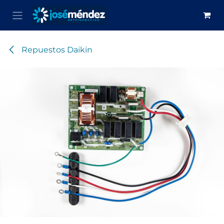
Ir al contenido
Repuestos Daikin