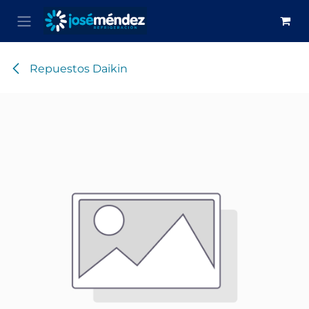
Ir al contenido
Repuestos Daikin