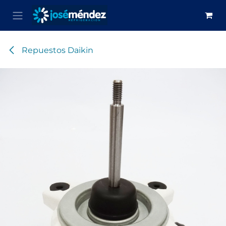
Ir al contenido
Repuestos Daikin