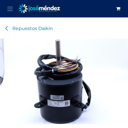
Ir al contenido
Repuestos Daikin