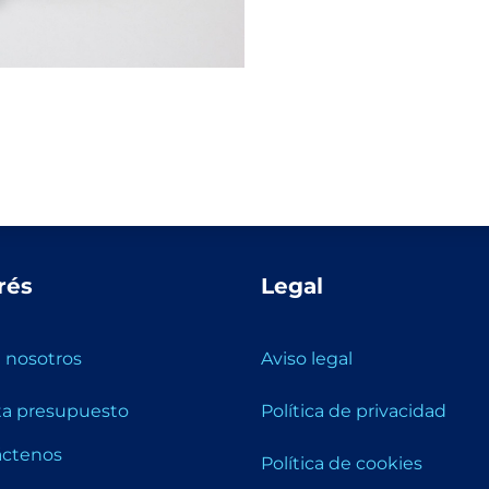
rés
Legal
 nosotros
Aviso legal
ita presupuesto
Política de privacidad
áctenos
Política de cookies