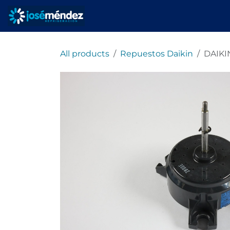
Ir al contenido
Inicio
Servicios
All products
Repuestos Daikin
DAIKI