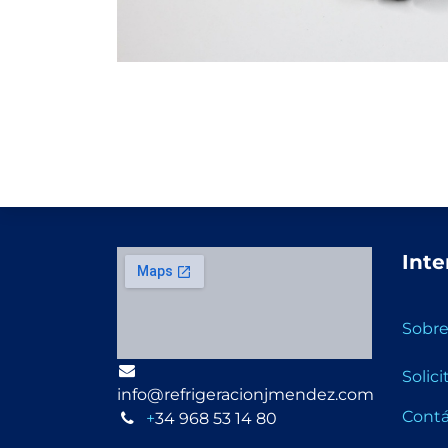
Inte
Sobre
Solic
info@refrigeracionjmendez.com
Cont
+
34 968 53 14 80