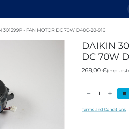
Nosotros
Tienda
Tickets
Blog
N 301399P - FAN MOTOR DC 70W D48C-28-916
DAIKIN 3
DC 70W D
268,00
€
(impuesto
Terms and Conditions