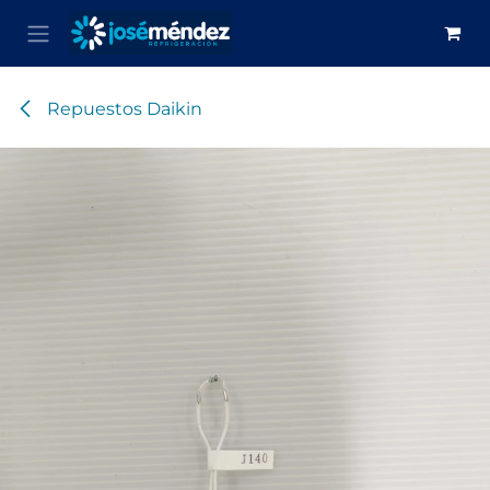
Ir al contenido
Repuestos Daikin