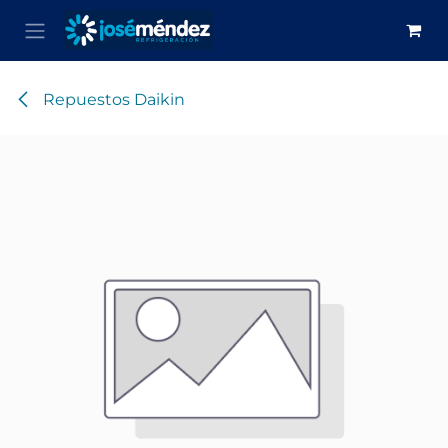
Ir al contenido
Repuestos Daikin