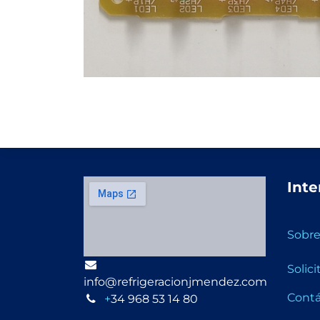
Inte
Sobre
Solic
info@refrigeracionjmendez.com
Cont
+
34 968 53 14 80