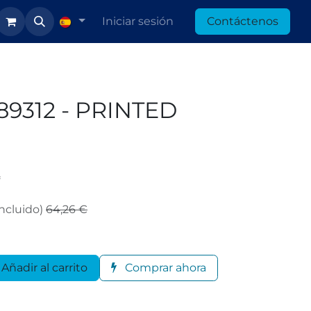
Iniciar sesión
Contáctenos
89312 - PRINTED
*
ncluido)
64,26
€
Añadir al carrito
Comprar ahora