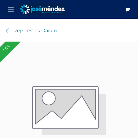
Ir al contenido
Repuestos Daikin
25%