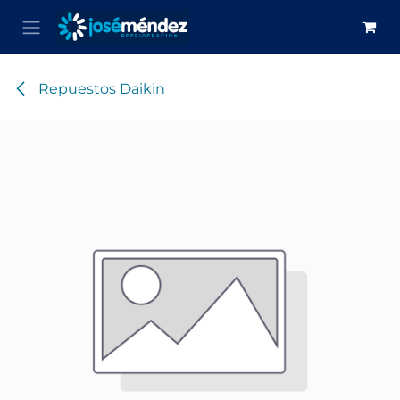
Ir al contenido
Repuestos Daikin