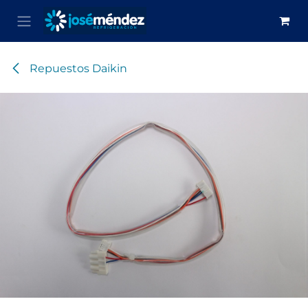
Ir al contenido
Repuestos Daikin