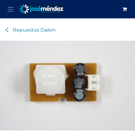
Ir al contenido
Repuestos Daikin