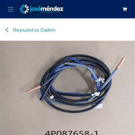
Ir al contenido
Repuestos Daikin