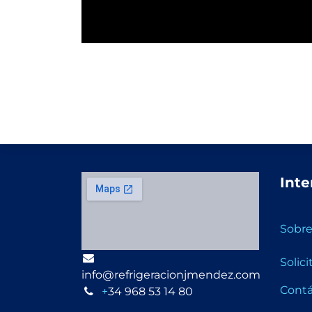
Inte
Sobre
Solic
info@refrigeracionjmendez.com
Cont
+
34 968 53 14 80