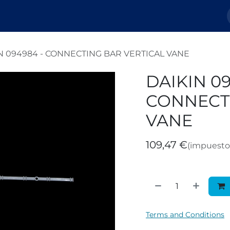
Nosotros
Tienda
Tickets
Blog
N 094984 - CONNECTING BAR VERTICAL VANE
DAIKIN 09
CONNECTI
VANE
109,47
€
(impuesto 
Terms and Conditions