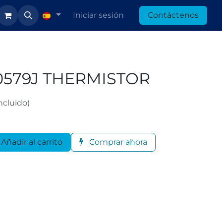
Iniciar sesión
Contáctenos
10579J THERMISTOR
ncluido)
Añadir al carrito
Comprar ahora