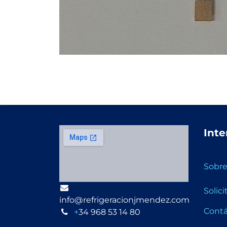
Inte
Sobre
Solic
info@refrigeracionjmendez.com
Cont
+
34 968 53 14 80