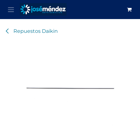
Ir al contenido
Repuestos Daikin