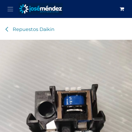
Ir al contenido
Repuestos Daikin