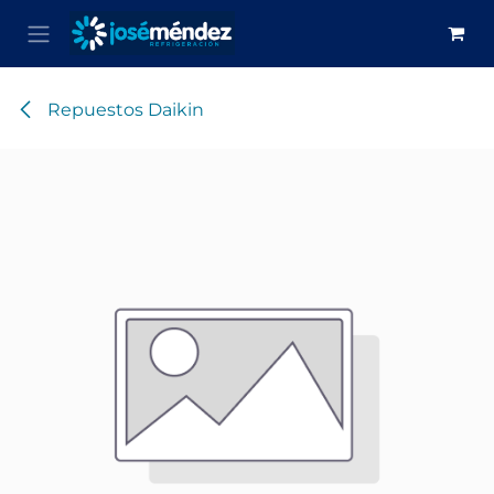
Ir al contenido
Repuestos Daikin