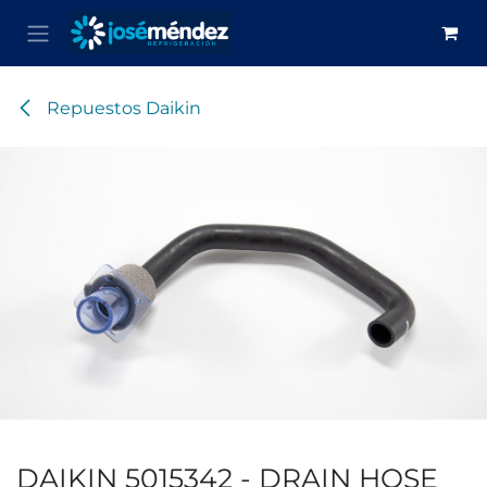
Ir al contenido
Repuestos Daikin
DAIKIN 5015342 - DRAIN HOSE