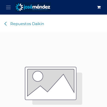
Ir al contenido
Repuestos Daikin