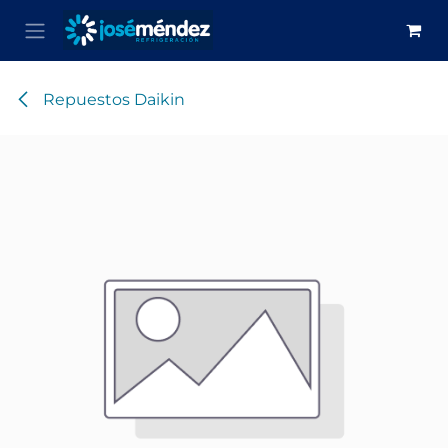
Ir al contenido
Repuestos Daikin