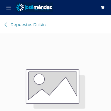
Ir al contenido
Repuestos Daikin